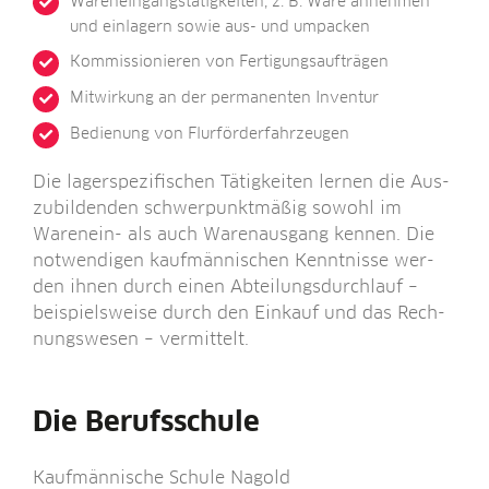
Waren­ein­gangs­tä­tig­kei­ten, z. B. Ware anneh­men
und ein­la­gern sowie aus- und umpacken
Kom­mis­sio­nie­ren von Fertigungsaufträgen
Mit­wir­kung an der per­ma­nen­ten Inventur
Bedie­nung von Flurförderfahrzeugen
Die lager­spe­zi­fi­schen Tätig­kei­ten ler­nen die Aus­
zu­bil­den­den schwer­punkt­mä­ßig sowohl im
Waren­ein- als auch Waren­aus­gang ken­nen. Die
not­wen­di­gen kauf­män­ni­schen Kennt­nis­se wer­
den ihnen durch einen Abtei­lungs­durch­lauf –
bei­spiels­wei­se durch den Ein­kauf und das Rech­
nungs­we­sen – vermittelt.
Die Berufsschule
Kauf­män­ni­sche Schu­le Nagold