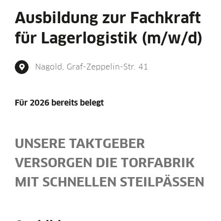
Ausbildung zur Fachkraft
für Lagerlogistik (m/w/d)
Nagold, Graf-Zep­pe­lin-Str. 41
Für 2026 bereits belegt
UNSE­RE TAKTGEBER
VER­SOR­GEN DIE TOR­FA­BRIK
MIT SCHNEL­LEN STEILPÄSSEN