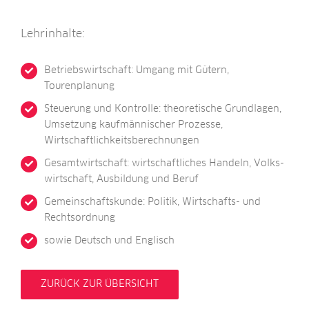
Lehr­in­hal­te:
Betriebs­wirt­schaft: Umgang mit Gütern,
Tourenplanung
Steue­rung und Kon­trol­le: theo­re­ti­sche Grund­la­gen,
Umset­zung kauf­män­ni­scher Pro­zes­se,
Wirtschaftlichkeitsberechnungen
Gesamt­wirt­schaft: wirt­schaft­li­ches Han­deln, Volks­
wirt­schaft, Aus­bil­dung und Beruf
Gemein­schafts­kun­de: Poli­tik, Wirt­schafts- und
Rechtsordnung
sowie Deutsch und Englisch
ZURÜCK ZUR ÜBERSICHT