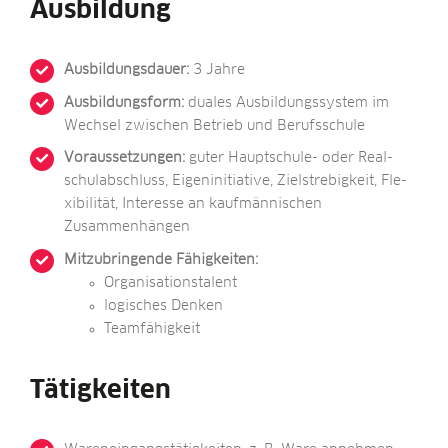
Ausbildung
Aus­bil­dungs­dau­er:
3 Jahre
Aus­bil­dungs­form:
dua­les Aus­bil­dungs­sys­tem im
Wech­sel zwi­schen Betrieb und Berufsschule
Vor­aus­set­zun­gen:
guter Haupt­schu­le- oder Real­
schul­ab­schluss, Eigen­in­itia­ti­ve, Ziel­stre­big­keit, Fle­
xi­bi­li­tät, Inter­es­se an kauf­män­ni­schen
Zusammenhängen
Mit­zu­brin­gen­de Fähigkeiten:
Orga­ni­sa­ti­ons­ta­lent
logi­sches Denken
Team­fä­hig­keit
Tätigkeiten